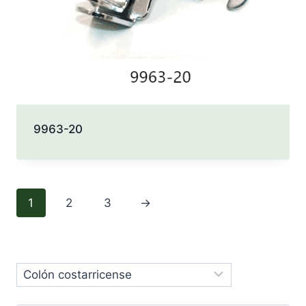
9963-20
1
2
3
→