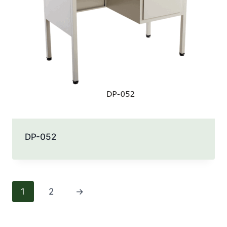
DP-052
1
2
→