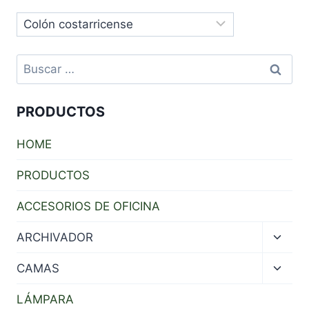
Buscar:
PRODUCTOS
HOME
PRODUCTOS
ACCESORIOS DE OFICINA
Toggl
ARCHIVADOR
child
menu
Toggl
CAMAS
child
menu
LÁMPARA