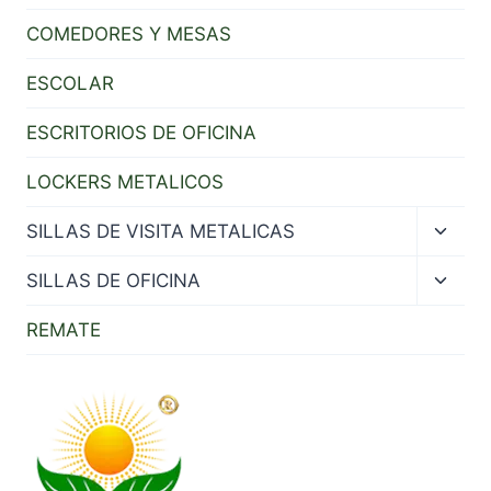
COMEDORES Y MESAS
ESCOLAR
ESCRITORIOS DE OFICINA
LOCKERS METALICOS
Toggl
SILLAS DE VISITA METALICAS
child
menu
Toggl
SILLAS DE OFICINA
child
menu
REMATE