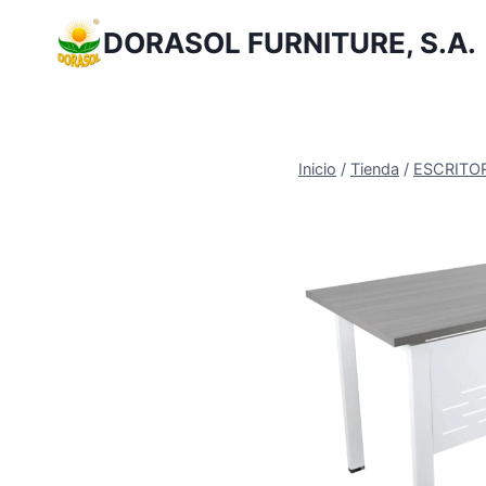
Saltar
DORASOL FURNITURE, S.A.
al
Contenido
Inicio
/
Tienda
/
ESCRITOR