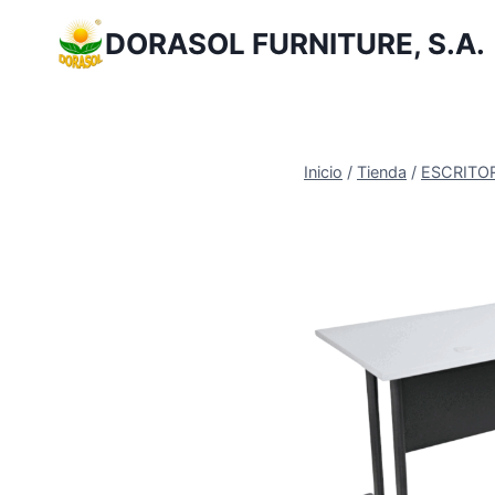
Saltar
DORASOL FURNITURE, S.A.
al
Contenido
Inicio
/
Tienda
/
ESCRITOR