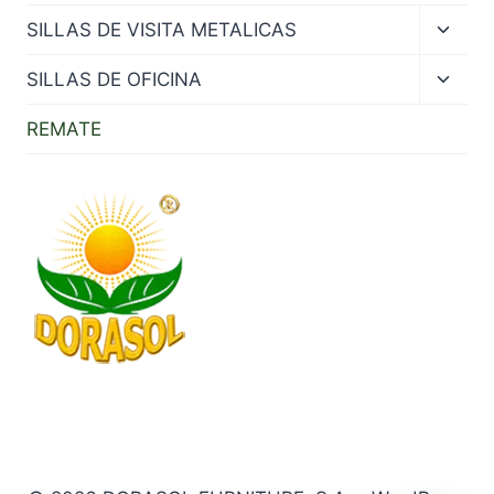
Toggl
SILLAS DE VISITA METALICAS
child
menu
Toggl
SILLAS DE OFICINA
child
menu
REMATE