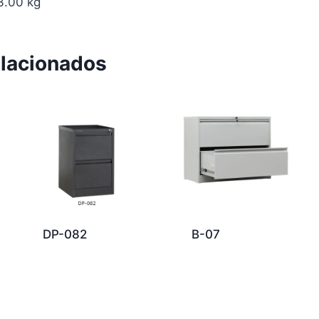
3.00 kg
elacionados
DP-082
B-07