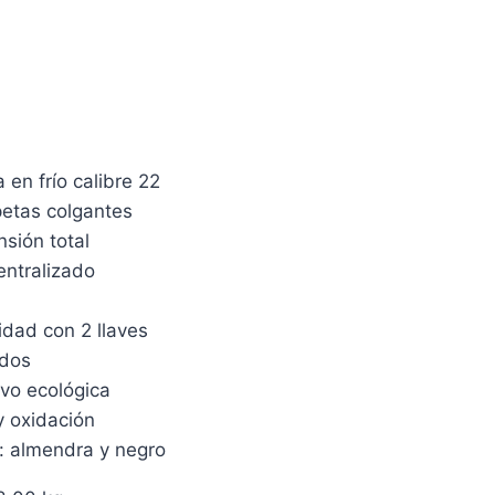
 en frío calibre 22
petas colgantes
sión total
entralizado
idad con 2 llaves
ados
lvo ecológica
y oxidación
s: almendra y negro