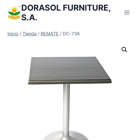
Saltar
DORASOL FURNITURE,
al
S.A.
Contenido
Inicio
/
Tienda
/
REMATE
/
DC-736