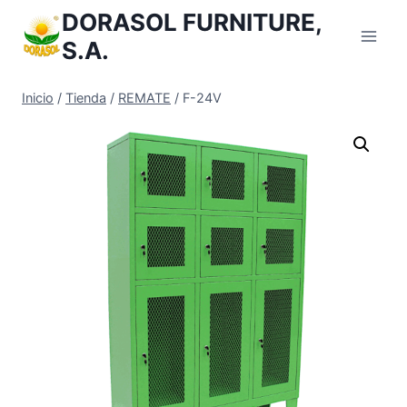
Saltar
DORASOL FURNITURE,
al
S.A.
Contenido
Inicio
/
Tienda
/
REMATE
/
F-24V