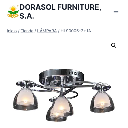
Saltar
DORASOL FURNITURE,
al
S.A.
Contenido
Inicio
/
Tienda
/
LÁMPARA
/
HL90005-3+1A