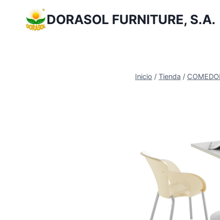
Saltar
DORASOL FURNITURE, S.A.
al
Contenido
Inicio
/
Tienda
/
COMEDOR