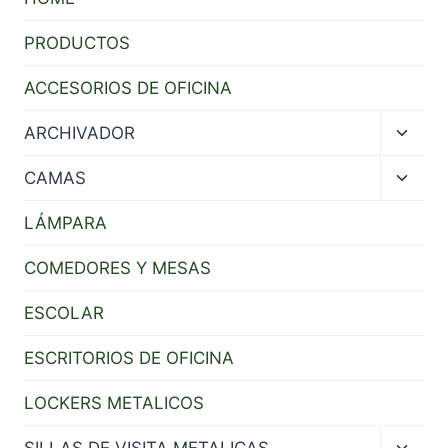
PRODUCTOS
ACCESORIOS DE OFICINA
Toggl
ARCHIVADOR
child
menu
Toggl
CAMAS
child
menu
LÁMPARA
COMEDORES Y MESAS
ESCOLAR
ESCRITORIOS DE OFICINA
LOCKERS METALICOS
Toggl
SILLAS DE VISITA METALICAS