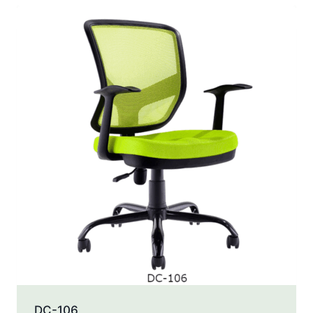
últimos
DC-106