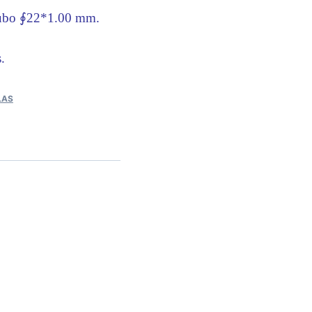
 tubo ∮22*1.00 mm.
.
LAS