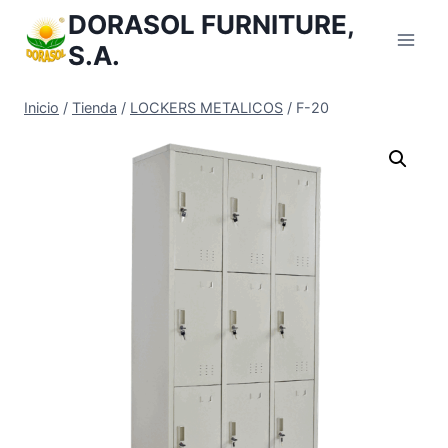
Saltar
DORASOL FURNITURE,
al
S.A.
Contenido
Inicio
/
Tienda
/
LOCKERS METALICOS
/
F-20