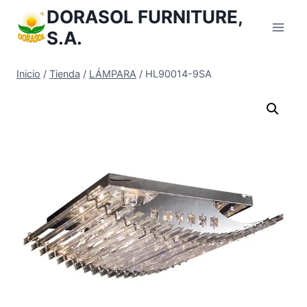
Saltar
DORASOL FURNITURE,
al
S.A.
Contenido
Inicio
/
Tienda
/
LÁMPARA
/
HL90014-9SA